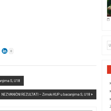
0
njima S, U18
NEZVANIČNI REZULTATI – Zimski KUP u bacanjima S, U18