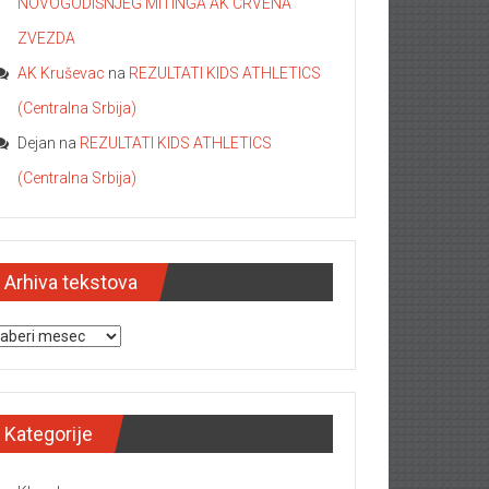
NOVOGODIŠNJEG MITINGA AK CRVENA
ZVEZDA
AK Kruševac
na
REZULTATI KIDS ATHLETICS
(Centralna Srbija)
Dejan
na
REZULTATI KIDS ATHLETICS
(Centralna Srbija)
Arhiva tekstova
hiva tekstova
Kategorije