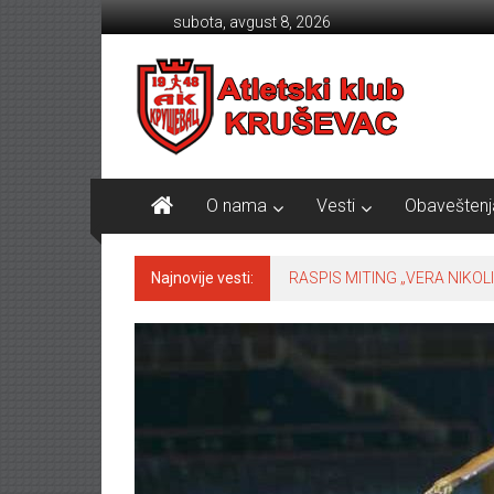
Skip to content
subota, avgust 8, 2026
Atletski klub KRUŠEVAC
O nama
Vesti
Obaveštenj
Najnovije vesti:
RASPIS MITING „VERA NIKOLI