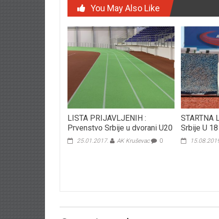
You May Also Like
LISTA PRIJAVLJENIH :
STARTNA L
Prvenstvo Srbije u dvorani U20
Srbije U 18
25.01.2017.
AK Kruševac
0
15.08.201