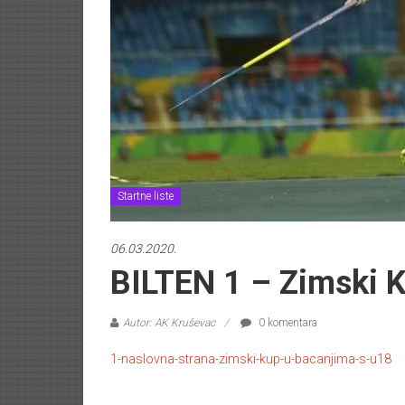
Startne liste
06.03.2020.
BILTEN 1 – Zimski 
Autor: AK Kruševac
0 komentara
1-naslovna-strana-zimski-kup-u-bacanjima-s-u18