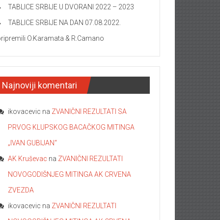
TABLICE SRBIJE U DVORANI 2022 – 2023
TABLICE SRBIJE NA DAN 07.08.2022.
pripremili O.Karamata & R.Camano
Najnoviji komentari
ikovacevic
na
ZVANIČNI REZULTATI SA
PRVOG KLUPSKOG BACAČKOG MITINGA
„IVAN GUBIJAN“
AK Kruševac
na
ZVANIČNI REZULTATI
NOVOGODIŠNJEG MITINGA AK CRVENA
ZVEZDA
ikovacevic
na
ZVANIČNI REZULTATI