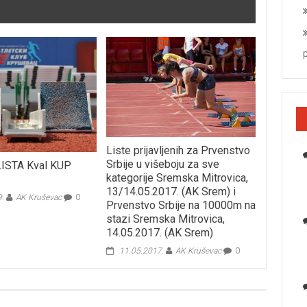
Liste prijavljenih za Prvenstvo
Srbije u višeboju za sve
ISTA Kval KUP
kategorije Sremska Mitrovica,
13/14.05.2017. (AK Srem) i
9.
AK Kruševac
0
Prvenstvo Srbije na 10000m na
stazi Sremska Mitrovica,
14.05.2017. (AK Srem)
11.05.2017.
AK Kruševac
0