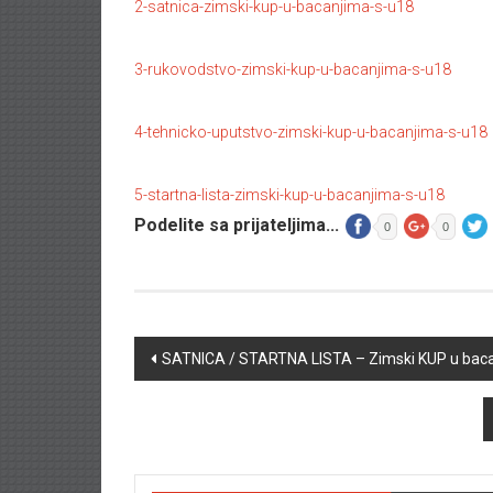
2-satnica-zimski-kup-u-bacanjima-s-u18
3-rukovodstvo-zimski-kup-u-bacanjima-s-u18
4-tehnicko-uputstvo-zimski-kup-u-bacanjima-s-u18
5-startna-lista-zimski-kup-u-bacanjima-s-u18
Podelite sa prijateljima...
0
0
Post navigation
SATNICA / STARTNA LISTA – Zimski KUP u baca