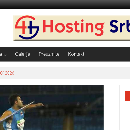
a
Galerija
Preuzmite
Kontakt
C“ 2026