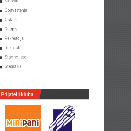
Klupska
Obaveštenja
Ostala
Raspisi
Rekreacija
Rezultati
Startne liste
Statistika
Prijatelji kluba