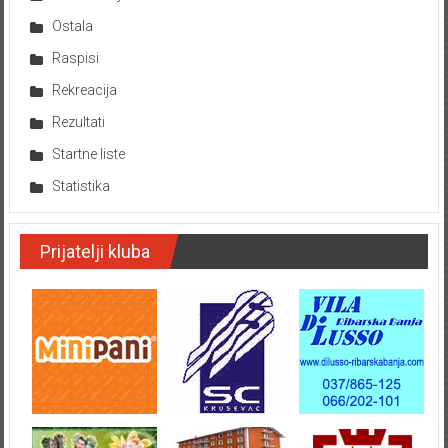
Ostala
Raspisi
Rekreacija
Rezultati
Startne liste
Statistika
Prijatelji kluba