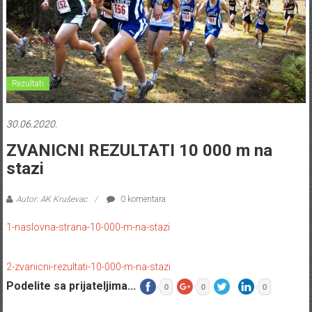
Rezultati
30.06.2020.
ZVANICNI REZULTATI 10 000 m na
stazi
Autor: AK Kruševac
0 komentara
1-naslovna-strana-10-000-m-na-stazi
2-zvanicni-rezultati-10-000-m-na-stazi
Podelite sa prijateljima...
0
0
0