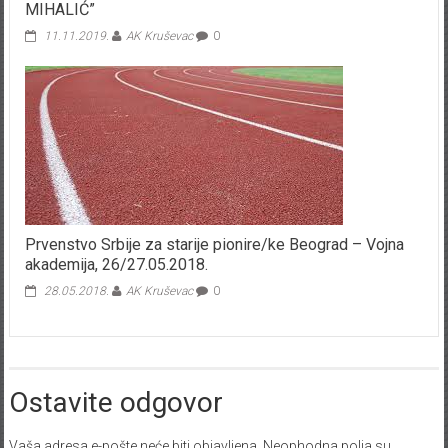
MIHALIĆ”
11.11.2019.
AK Kruševac
0
Prvenstvo Srbije za starije pionire/ke Beograd – Vojna
akademija, 26/27.05.2018.
28.05.2018.
AK Kruševac
0
Ostavite odgovor
Vaša adresa e-pošte neće biti objavljena.
Neophodna polja su