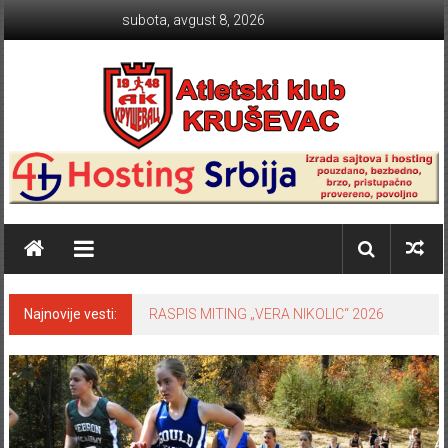
Skip to content
subota, avgust 8, 2026
Atletski klub KRUŠEVAC
Najnovije vesti:
RASPIS MITING „VERA NIKOLIC“ 2026