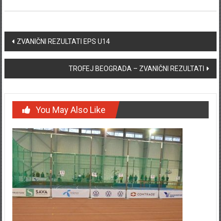
Post navigation
ZVANIČNI REZULTATI EPS U14
TROFEJ BEOGRADA – ZVANIČNI REZULTATI
You May Also Like