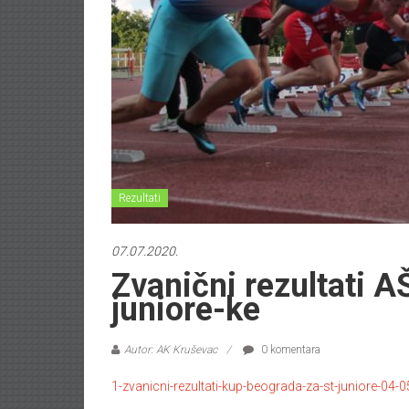
Rezultati
07.07.2020.
Zvanični rezultati A
juniore-ke
Autor: AK Kruševac
0 komentara
1-zvanicni-rezultati-kup-beograda-za-st-juniore-04-