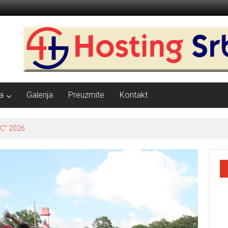
a
Galerija
Preuzmite
Kontakt
C“ 2026