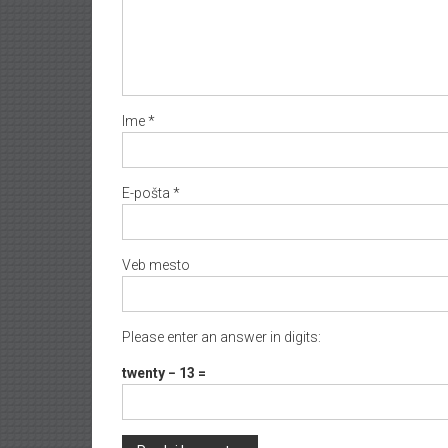
Ime
*
E-pošta
*
Veb mesto
Please enter an answer in digits:
twenty − 13 =