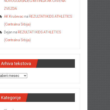
NOVOGODIŠNJEG MITINGA AK CRVENA
ZVEZDA
AK Kruševac
na
REZULTATI KIDS ATHLETICS
(Centralna Srbija)
Dejan
na
REZULTATI KIDS ATHLETICS
(Centralna Srbija)
Arhiva tekstova
hiva tekstova
Kategorije