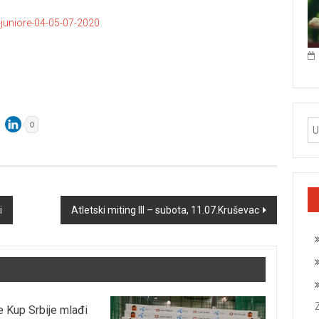
-juniore-04-05-07-2020
0
i
Atletski miting III – subota, 11.07.Kruševac
je Kup Srbije mlađi