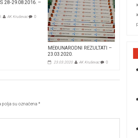
CS 28-29.08.2016. –
6.
AK Kruševac
0
MEĐUNARODNI REZULTATI –
23.03.2020.
23.03.2020.
AK Kruševac
0
polja su označena
*