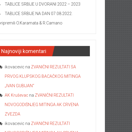
TABLICE SRBIJE U DVORANI 2022 – 2023
TABLICE SRBIJE NA DAN 07.08.2022.
pripremili O.Karamata & R.Camano
Najnoviji komentari
ikovacevic
na
ZVANIČNI REZULTATI SA
PRVOG KLUPSKOG BACAČKOG MITINGA
„IVAN GUBIJAN“
AK Kruševac
na
ZVANIČNI REZULTATI
NOVOGODIŠNJEG MITINGA AK CRVENA
ZVEZDA
ikovacevic
na
ZVANIČNI REZULTATI