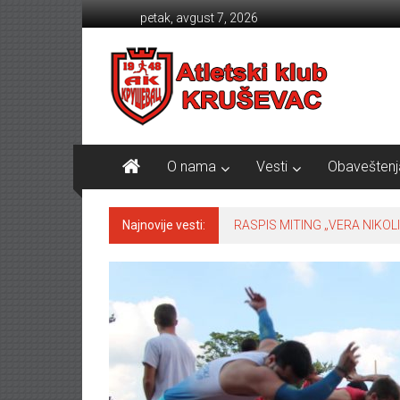
Skip to content
petak, avgust 7, 2026
Atletski klub KRUŠEVAC
O nama
Vesti
Obaveštenj
Najnovije vesti:
RASPIS MITING „VERA NIKOLI