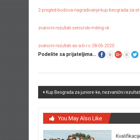
2-pregled-bodova-nagradivanje-kup-beograda-za-st
zvanicni-rezultati-seniorski-miting-vk
zvanicni-rezultati-as-a-b-i-c-28-06-2020
Podelite sa prijateljima...
0
0
Post navigation
Kup Beograda za juniore-ke, nezvanični rezultat
You May Also Like
Kvalifikaci