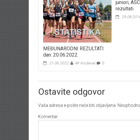
juniori, AS
rezultati
29.08.201
MEĐUNARODNI REZULTATI
dan: 20.06.2022.
21.06.2022.
AK Kruševac
0
Ostavite odgovor
Vaša adresa e-pošte neće biti objavljena.
Neophodna 
Komentar