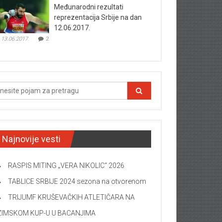
Međunarodni rezultati
reprezentacija Srbije na dan
12.06.2017.
13.06.2017.
2
Najnovije vesti
RASPIS MITING „VERA NIKOLIC“ 2026
TABLICE SRBIJE 2024 sezona na otvorenom
TRIJUMF KRUŠEVAČKIH ATLETIČARA NA
ZIMSKOM KUP-U U BACANJIMA