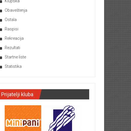
Klupska
Obaveštenja
Ostala
Raspisi
Rekreacija
Rezultati
Startne liste
Statistika
Prijatelji kluba