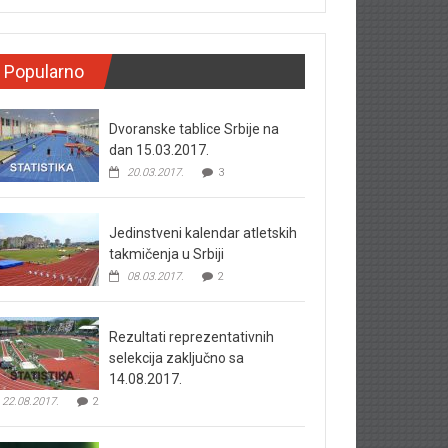
Popularno
Dvoranske tablice Srbije na
dan 15.03.2017.
20.03.2017.
3
Jedinstveni kalendar atletskih
takmičenja u Srbiji
08.03.2017.
2
Rezultati reprezentativnih
selekcija zaključno sa
14.08.2017.
22.08.2017.
2