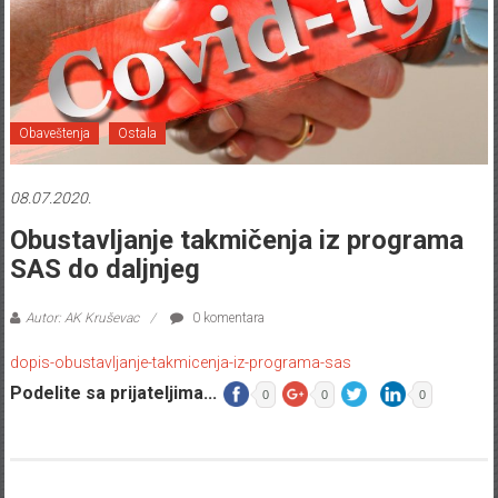
Obaveštenja
Ostala
08.07.2020.
Obustavljanje takmičenja iz programa
SAS do daljnjeg
Autor: AK Kruševac
0 komentara
dopis-obustavljanje-takmicenja-iz-programa-sas
Podelite sa prijateljima...
0
0
0