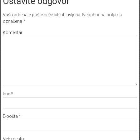
Ostavite odgovor
Vaša adresa e-pošte neće biti objavljena.
Neophodna polja su
označena
*
Komentar
Ime
*
E-pošta
*
Veb mesto