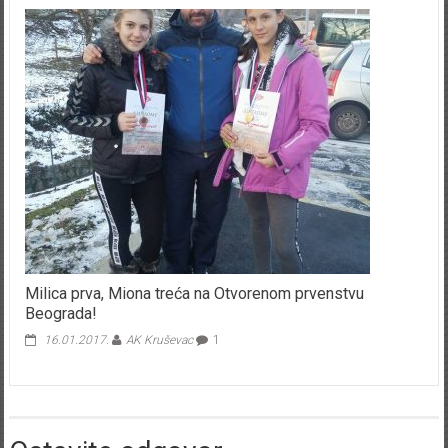
Milica prva, Miona treća na Otvorenom prvenstvu
Beograda!
16.01.2017.
AK Kruševac
1