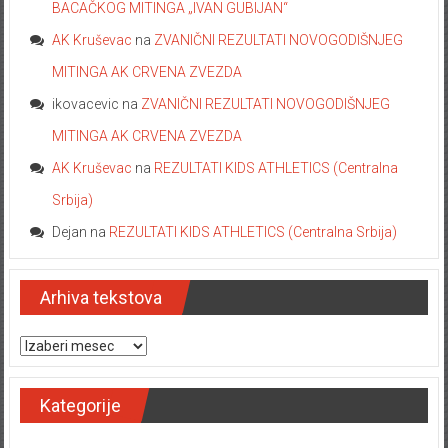
BACAČKOG MITINGA „IVAN GUBIJAN“
AK Kruševac
na
ZVANIČNI REZULTATI NOVOGODIŠNJEG
MITINGA AK CRVENA ZVEZDA
ikovacevic
na
ZVANIČNI REZULTATI NOVOGODIŠNJEG
MITINGA AK CRVENA ZVEZDA
AK Kruševac
na
REZULTATI KIDS ATHLETICS (Centralna
Srbija)
Dejan
na
REZULTATI KIDS ATHLETICS (Centralna Srbija)
Arhiva tekstova
Arhiva tekstova
Kategorije