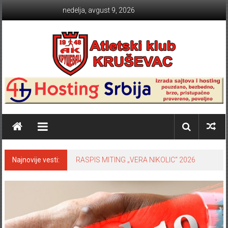
Skip to content
nedelja, avgust 9, 2026
Atletski klub KRUŠEVAC
Najnovije vesti:
RASPIS MITING „VERA NIKOLIC“ 2026