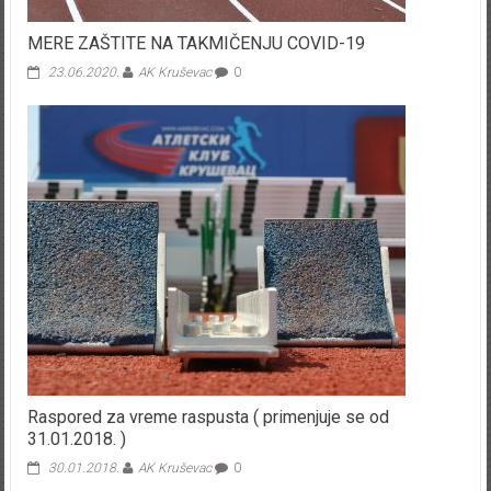
MERE ZAŠTITE NA TAKMIČENJU COVID-19
23.06.2020.
AK Kruševac
0
Raspored za vreme raspusta ( primenjuje se od
31.01.2018. )
30.01.2018.
AK Kruševac
0