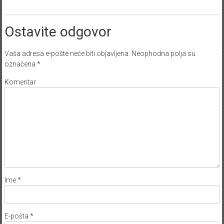
Ostavite odgovor
Vaša adresa e-pošte neće biti objavljena.
Neophodna polja su
označena
*
Komentar
Ime
*
E-pošta
*