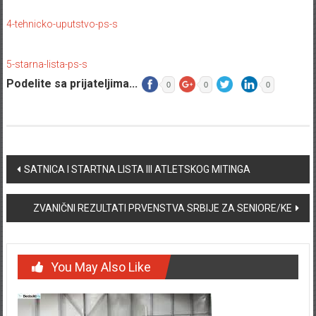
4-tehnicko-uputstvo-ps-s
5-starna-lista-ps-s
Podelite sa prijateljima...
0
0
0
Post navigation
SATNICA I STARTNA LISTA III ATLETSKOG MITINGA
ZVANIČNI REZULTATI PRVENSTVA SRBIJE ZA SENIORE/KE
You May Also Like