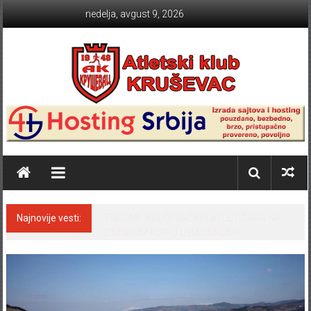
Skip to content
nedelja, avgust 9, 2026
Atletski klub KRUŠEVAC
Najnovije vesti:
TRIJUMF KRUŠEVAČKIH ATLETIČARA NA
ZIMSKOM KUP-U U BACANJIMA