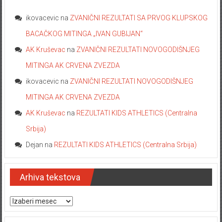
ikovacevic
na
ZVANIČNI REZULTATI SA PRVOG KLUPSKOG
BACAČKOG MITINGA „IVAN GUBIJAN“
AK Kruševac
na
ZVANIČNI REZULTATI NOVOGODIŠNJEG
MITINGA AK CRVENA ZVEZDA
ikovacevic
na
ZVANIČNI REZULTATI NOVOGODIŠNJEG
MITINGA AK CRVENA ZVEZDA
AK Kruševac
na
REZULTATI KIDS ATHLETICS (Centralna
Srbija)
Dejan
na
REZULTATI KIDS ATHLETICS (Centralna Srbija)
Arhiva tekstova
Arhiva tekstova