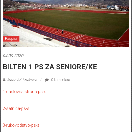
Raspisi
04.09.2020.
BILTEN 1 PS ZA SENIORE/KE
Autor: AK Kruševac
0 komentara
1-naslovna-strana-ps-s
2-satnica-ps-s
3-rukovodstvo-ps-s