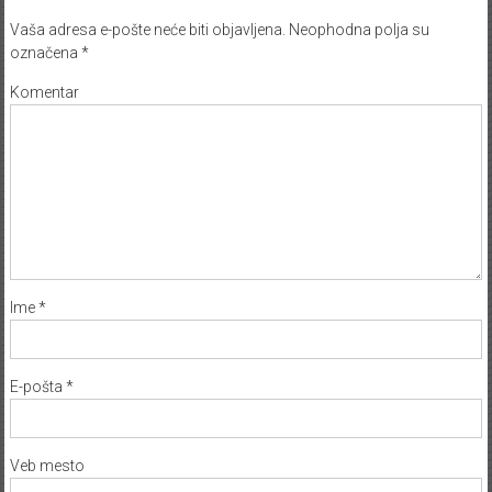
Vaša adresa e-pošte neće biti objavljena.
Neophodna polja su
označena
*
Komentar
Ime
*
E-pošta
*
Veb mesto