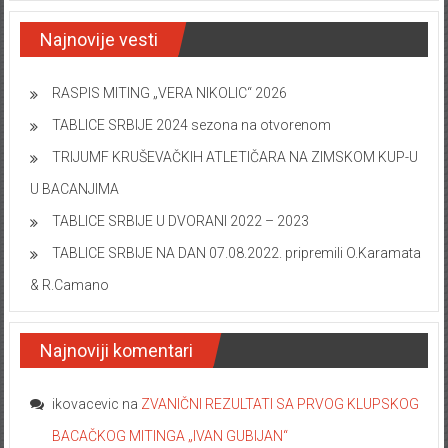
Najnovije vesti
RASPIS MITING „VERA NIKOLIC“ 2026
TABLICE SRBIJE 2024 sezona na otvorenom
TRIJUMF KRUŠEVAČKIH ATLETIČARA NA ZIMSKOM KUP-U
U BACANJIMA
TABLICE SRBIJE U DVORANI 2022 – 2023
TABLICE SRBIJE NA DAN 07.08.2022. pripremili O.Karamata
& R.Camano
Najnoviji komentari
ikovacevic
na
ZVANIČNI REZULTATI SA PRVOG KLUPSKOG
BACAČKOG MITINGA „IVAN GUBIJAN“