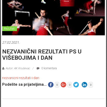
Rezultati
27.02.2021.
NEZVANIČNI REZULTATI PS U
VIŠEBOJIMA I DAN
Autor: AK Kruševac
0 komentara
nezvanicni-rezultati-i-dan
Podelite sa prijateljima...
0
0
0