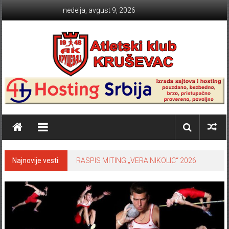
Skip to content
nedelja, avgust 9, 2026
Atletski klub KRUŠEVAC
Najnovije vesti:
RASPIS MITING „VERA NIKOLIC“ 2026