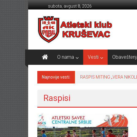
Skip to content
subota, avgust 8, 2026
Atletski klub KRUŠEVAC
O nama
Vesti
Obaveštenj
Najnovije vesti:
TABLICE SRBIJE 2024 sezona
Raspisi