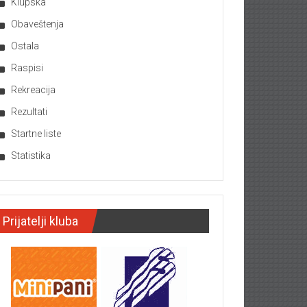
Klupska
Obaveštenja
Ostala
Raspisi
Rekreacija
Rezultati
Startne liste
Statistika
Prijatelji kluba