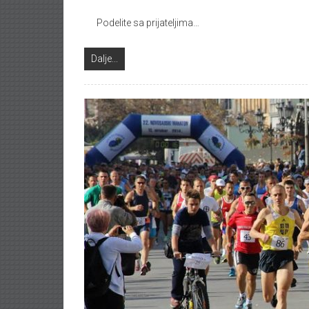
Podelite sa prijateljima…
Dalje...