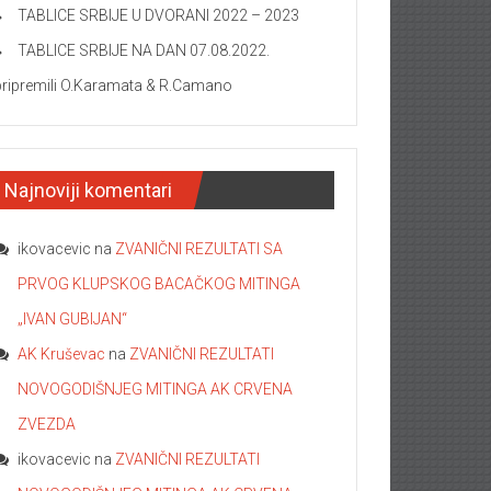
TABLICE SRBIJE U DVORANI 2022 – 2023
TABLICE SRBIJE NA DAN 07.08.2022.
pripremili O.Karamata & R.Camano
Najnoviji komentari
ikovacevic
na
ZVANIČNI REZULTATI SA
PRVOG KLUPSKOG BACAČKOG MITINGA
„IVAN GUBIJAN“
AK Kruševac
na
ZVANIČNI REZULTATI
NOVOGODIŠNJEG MITINGA AK CRVENA
ZVEZDA
ikovacevic
na
ZVANIČNI REZULTATI