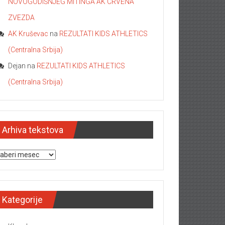
NOVOGODIŠNJEG MITINGA AK CRVENA
ZVEZDA
AK Kruševac
na
REZULTATI KIDS ATHLETICS
(Centralna Srbija)
Dejan
na
REZULTATI KIDS ATHLETICS
(Centralna Srbija)
Arhiva tekstova
hiva tekstova
Kategorije