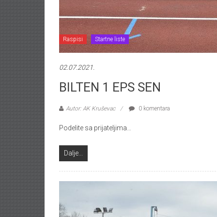
Raspisi
Startne liste
02.07.2021.
BILTEN 1 EPS SEN
Autor: AK Kruševac
0 komentara
Podelite sa prijateljima…
Dalje...