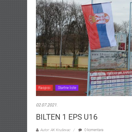
Raspisi
Startne liste
02.07.2021.
BILTEN 1 EPS U16
Autor: AK Kruševac
0 komentara