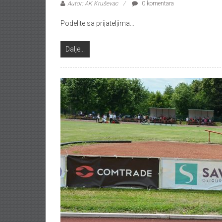
Autor: AK Kruševac
0 komentara
Podelite sa prijateljima…
Dalje...