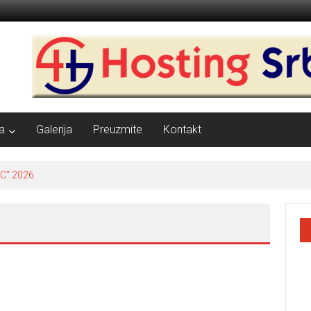
a
Galerija
Preuzmite
Kontakt
 na otvorenom