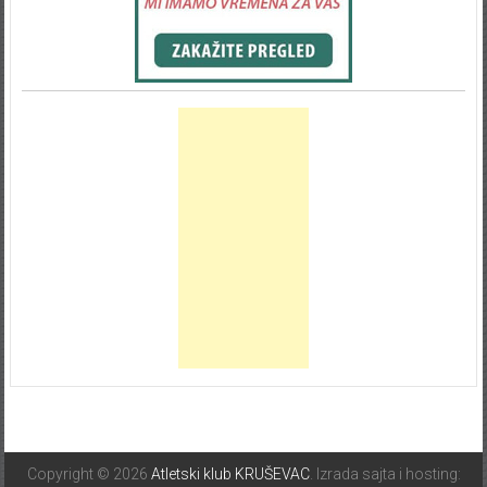
Copyright © 2026
Atletski klub KRUŠEVAC
. Izrada sajta i hosting: