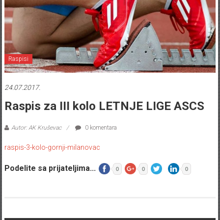
Raspisi
24.07.2017.
Raspis za III kolo LETNJE LIGE ASCS
Autor: AK Kruševac
0 komentara
raspis-3-kolo-gornji-milanovac
Podelite sa prijateljima...
0
0
0