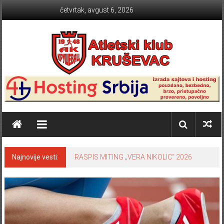
Skip to content
četvrtak, avgust 6, 2026
Atletski klub KRUŠEVAC
Najnovije vesti:
RASPIS MITING „VERA NIKOLIC“ 2026