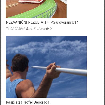
NEZVANIČNI REZULTATI – PS u dvorani U14
02.03.2019.
AK Kruševac
0
Raspis za Trofej Beograda