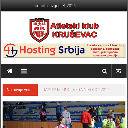
Skip to content
subota, avgust 8, 2026
Atletski klub KRUŠEVAC
Najnovije vesti:
RASPIS MITING „VERA NIKOLIC“ 2026