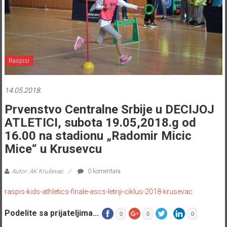
Raspisi
14.05.2018.
Prvenstvo Centralne Srbije u DECIJOJ
ATLETICI, subota 19.05,2018.g od
16.00 na stadionu „Radomir Micic
Mice“ u Krusevcu
Autor: AK Kruševac
0 komentara
raspis-kids-athletics-finale-ascs-letnji-ciklus-2018-krusevac
Podelite sa prijateljima...
0
0
0